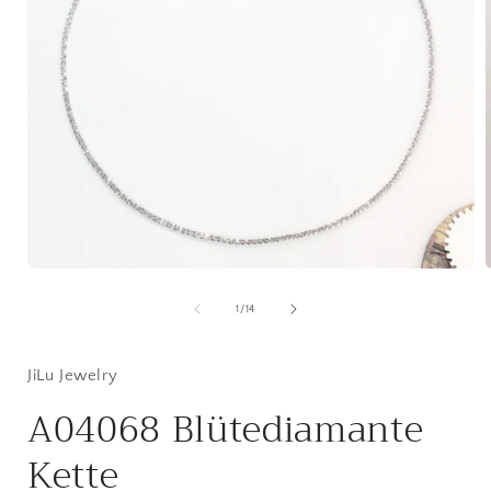
Medien
1
in
i
von
1
/
14
Modal
öffnen
ö
JiLu Jewelry
A04068 Blütediamante
Kette