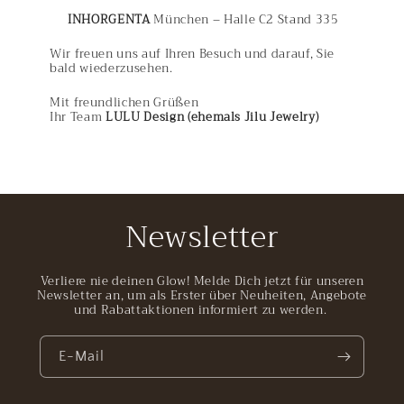
INHORGENTA
München – Halle C2 Stand 335
Wir freuen uns auf Ihren Besuch und darauf, Sie
bald wiederzusehen.
Mit freundlichen Grüßen
Ihr Team
LULU Design (ehemals Jilu Jewelry)
Newsletter
Verliere nie deinen Glow! Melde Dich jetzt für unseren
Newsletter an, um als Erster über Neuheiten, Angebote
und Rabattaktionen informiert zu werden.
E-Mail