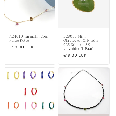
A24019 Turmalin Coin
B28030 Mini
kurze Kette
Ohrstecker Olivgrün –
925 Silber, 18K
Normaler
€59,90 EUR
vergoldet (1 Paar)
Preis
Normaler
€19,80 EUR
Preis