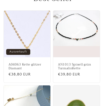
Ausverkauft
A04063 Kette glitzer
AN1013 Spinell grün
Diamant
TurmalinKette
Normaler
€38,80 EUR
Normaler
€39,80 EUR
Preis
Preis