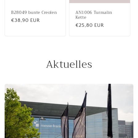
B28049 bunte Creolen
AN1006 Turmalin
Kette
Normaler
€38,90 EUR
Normaler
€25,80 EUR
Preis
Preis
Aktuelles