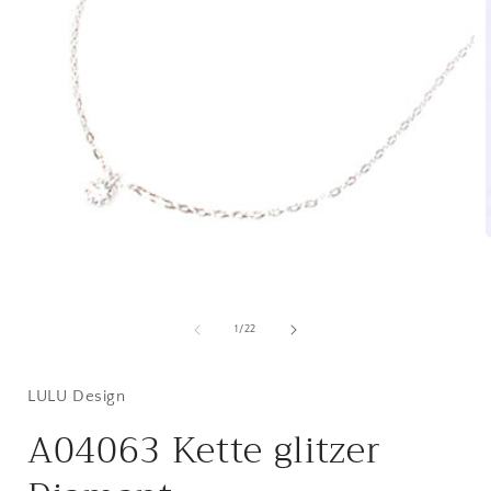
Medien
i
1
in
ö
Modal
öffnen
von
1
/
22
LULU Design
A04063 Kette glitzer