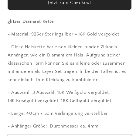
Jetzt zum Checkout
glitzer
glitzer
Diamant
Diamant
glitzer Diamant Kette
- Material: 925er Sterlingsilber + 18K Gold vergoldet
- Diese Halskette hat einen kleinen runden Zirkonia-
Anhänger, wie ein Diamant am Hals. Aufgrund seiner
klassischen Form können Sie es alleine oder zusammen
mit anderen als Layer Set tragen. In beiden Fällen ist es
sehr einfach, Ihre Kleidung zu kombinieren.
- Auswahl: 3 Auswahl, 18K Weißgold vergoldet,
18K Roségold vergoldet, 18K Gelbgold vergoldet
- Länge: 40cm + 5cm Verlängerung verstellbar
- Anhänger Größe: Durchmesser ca. 4mm